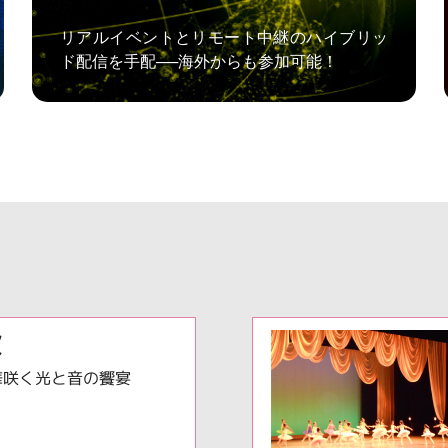
リアルイベントとリモート中継のハイブリッ
ド配信を手配──海外からも参加可能！
火
華咲く光と音の饗宴