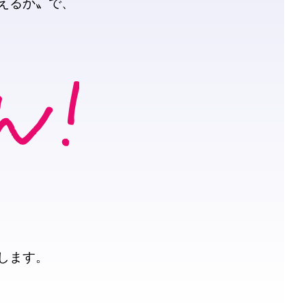
えるか〟で、
？
します。